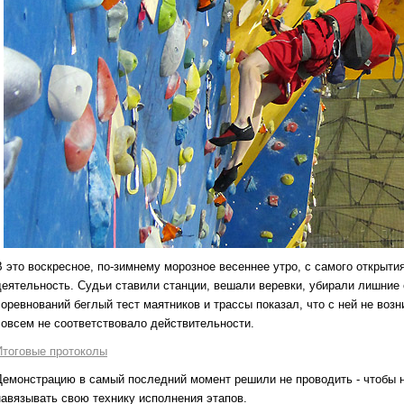
В это воскресное, по-зимнему морозное весеннее утро, с самого открыти
деятельность. Судьи ставили станции, вешали веревки, убирали лишние 
соревнований беглый тест маятников и трассы показал, что с ней не возн
совсем не соответствовало действительности.
Итоговые протоколы
Демонстрацию в самый последний момент решили не проводить - чтобы не
навязывать свою технику исполнения этапов.