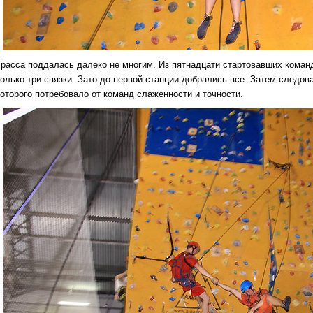
Трасса поддалась далеко не многим. Из пятнадцати стартовавших кома
только три связки. Зато до первой станции добрались все. Затем следо
которого потребовало от команд слаженности и точности.